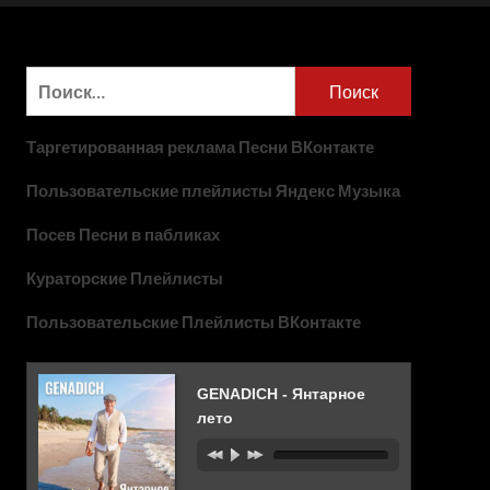
Найти:
Таргетированная реклама Песни ВКонтакте
Пользовательские плейлисты Яндекс Музыка
Посев Песни в пабликах
Кураторские Плейлисты
Пользовательские Плейлисты ВКонтакте
GENADICH - Янтарное
лето