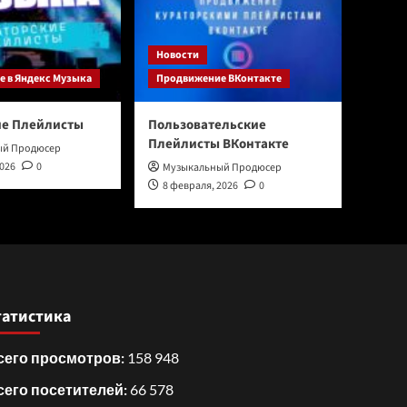
Новости
 в Яндекс Музыка
Продвижение ВКонтакте
ие Плейлисты
Пользовательские
Плейлисты ВКонтакте
ый Продюсер
2026
0
Музыкальный Продюсер
8 февраля, 2026
0
татистика
сего просмотров:
158 948
сего посетителей:
66 578