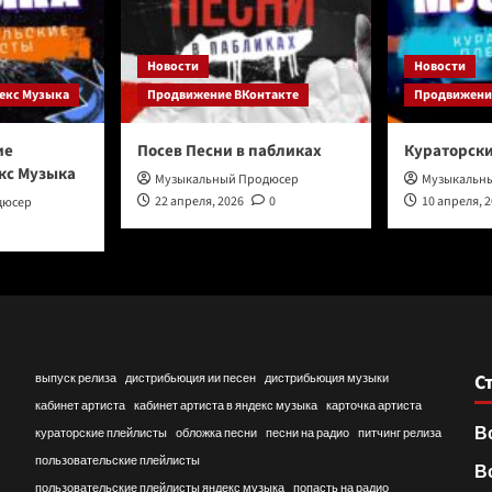
Новости
Новости
екс Музыка
Продвижение ВКонтакте
Продвижение
ие
Посев Песни в пабликах
Кураторск
кс Музыка
Музыкальный Продюсер
Музыкальн
22 апреля, 2026
0
10 апреля, 
дюсер
С
выпуск релиза
дистрибьюция ии песен
дистрибьюция музыки
кабинет артиста
кабинет артиста в яндекс музыка
карточка артиста
В
кураторские плейлисты
обложка песни
песни на радио
питчинг релиза
пользовательские плейлисты
В
пользовательские плейлисты яндекс музыка
попасть на радио