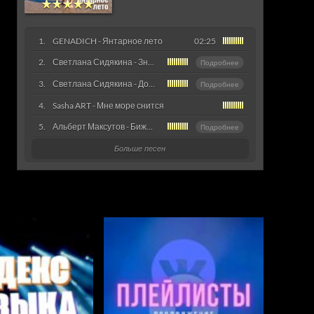
GENADICH - Янтарное лето
02:25
Светлана Сидякина - Знак
Подробнее
Светлана Сидякина - Дорогой
Подробнее
Sasha ART - Мне море снится
Альберт Максутов - Бижутерия
Подробнее
Больше песен